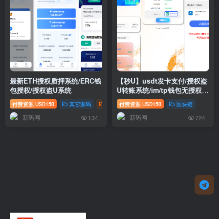
最新ETH授权质押系统/ERC钱
【秒U】usdt发卡支付/授权盗
包授权/授权盗U系统
U转账系统/im/tp钱包无授权提
示/鱼苗授权TG提醒
付费资源
150
其它源码
投资理财
付费资源
150
区块链
USD
USD
新码网
新码网
134
724