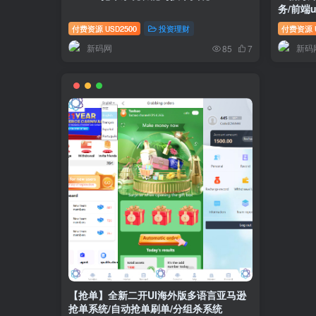
务/前端u
付费资源
2500
投资理财
付费资源
USD
新码网
新码
85
7
【抢单】全新二开UI海外版多语言亚马逊
抢单系统/自动抢单刷单/分组杀系统