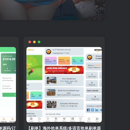
单源码/订
【刷单】海外抢单系统/多语言抢单刷单源