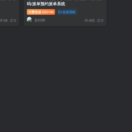
码/派单预约派单系统
付费资源
150
投资理财
USD
新码网
98
0
485
0