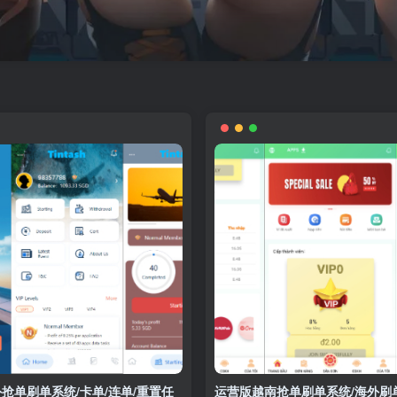
抢单刷单系统/卡单/连单/重置任
运营版越南抢单刷单系统/海外刷