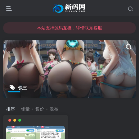
本站支持源码互换，详情联系客服
本站资源可直接使用usdt购买下载
本站支持源码互换，详情联系客服
快三
排序
销量
售价
发布