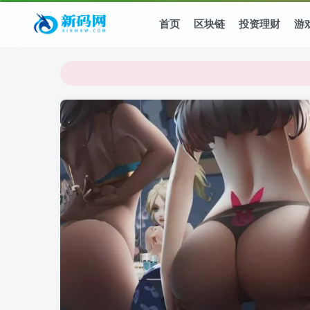
首页
区块链
投资理财
游