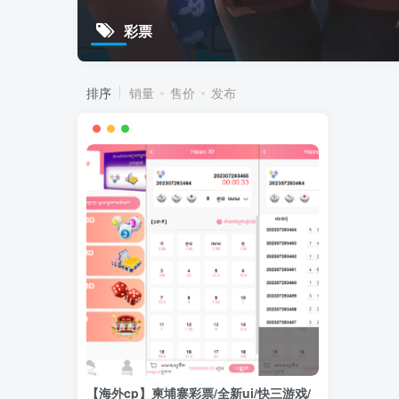
彩票
排序
销量
售价
发布
【海外cp】柬埔寨彩票/全新ui/快三游戏/