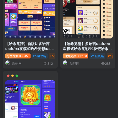
【哈希竞猜】新版UI多语言
【哈希竞猜】多语言usdt/trx
usdt/trx双模式哈希竞彩/usdt
双模式哈希竞彩/区块链哈希值
兑换/区块链哈希值游戏/前端
游戏/前端html版
付费资源
150
区块链
游戏源码
付费资源
150
区块链
游戏
USD
USD
html版
新码网
新码网
312
288