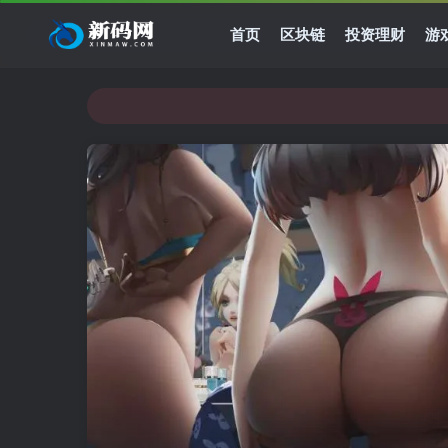
首页
区块链
投资理财
游