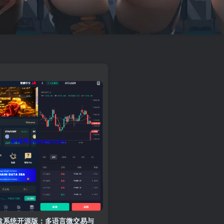
微盘系统开源版：多语言微交易与