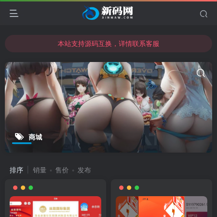
本站支持源码互换，详情联系客服
本站资源可直接使用usdt购买下载
本站支持源码互换，详情联系客服
商城
排序
销量
售价
发布