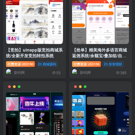
【竞拍】uinapp版竞拍商城系
【抢单】精美海外多语言商城
统/全新开发竞拍转拍系统
返佣系统/余额宝/叠加组/自动
匹配订单系统
付费资源
150
商城源码
付费资源
150
投资理财
USD
USD
新码网
新码网
53
385