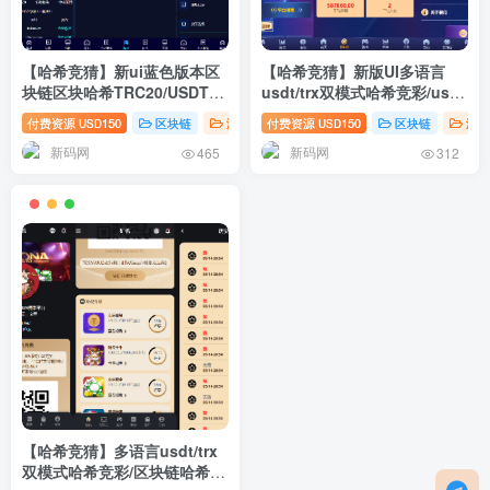
【哈希竞猜】新ui蓝色版本区
【哈希竞猜】新版UI多语言
块链区块哈希TRC20/USDT竞
usdt/trx双模式哈希竞彩/usdt
彩/免注册投注
兑换/区块链哈希值游戏/前端
付费资源
150
区块链
游戏源码
付费资源
150
区块链
游戏
USD
USD
html版
新码网
新码网
465
312
【哈希竞猜】多语言usdt/trx
双模式哈希竞彩/区块链哈希值