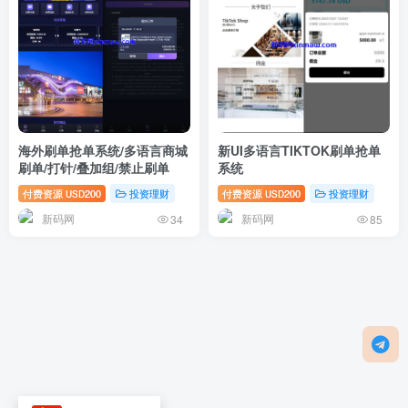
海外刷单抢单系统/多语言商城
新UI多语言TIKTOK刷单抢单
刷单/打针/叠加组/禁止刷单
系统
付费资源
200
投资理财
付费资源
200
投资理财
USD
USD
新码网
新码网
34
85