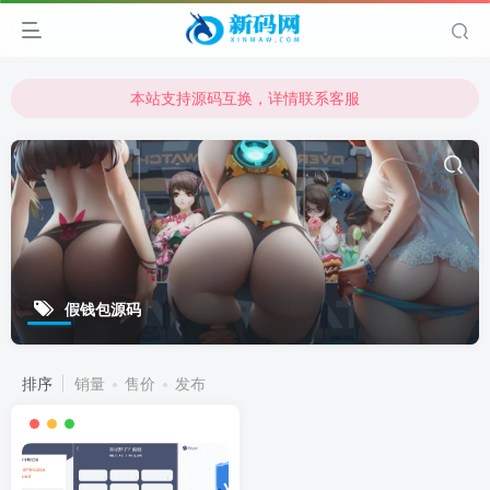
本站支持源码互换，详情联系客服
本站资源可直接使用usdt购买下载
本站支持源码互换，详情联系客服
假钱包源码
排序
销量
售价
发布