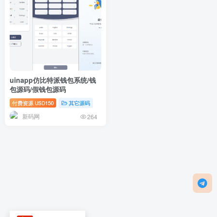
uinapp仿比特派钱包系统/钱
包源码/假钱包源码
付费资源
150
其它源码
USD
新码网
264