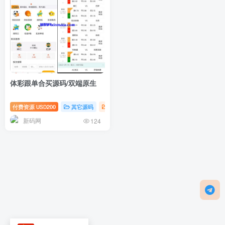
体彩跟单合买源码/双端原生
付费资源
200
其它源码
游戏源码
USD
新码网
124