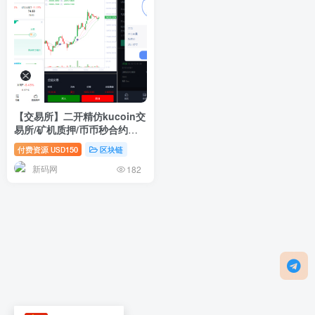
【交易所】二开精仿kucoin交
易所/矿机质押/币币秒合约多
语言交易所
付费资源
150
区块链
USD
新码网
182