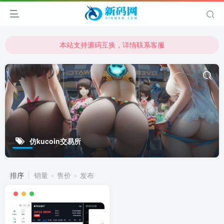
本站支持源码互换，详情联系客服
本站资源可直接使用usdt购买下载
本站支持源码互换，详情联系客服
仿kucoin交易所
排序
销量
售价
发布