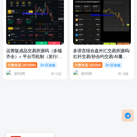
运营版成品交易所源码（多端
多语言综合盘外汇交易所源码/
齐全）+ 平台币机制（发行/价
杠杆交易/秒合约交易/AI量化
格/清算/运营配置）
理财/贷款
付费资源
2000
区块链
付费资源
200
区块链
USD
USD
新码网
新码网
102
188