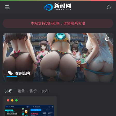
本站支持源码互换，详情联系客服
本站资源可直接使用usdt购买下载
本站支持源码互换，详情联系客服
交割合约
排序
销量
售价
发布