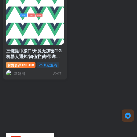
三链提币接口/开源无加密/TG
机器人通知/阈值拦截/带详细
教程
付费资源
150
其它源码
USD
新码网
97